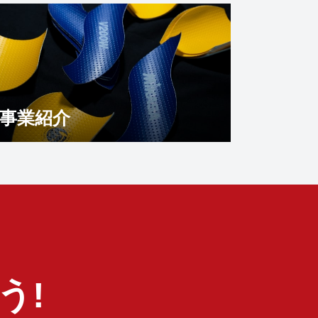
事業紹介
う!