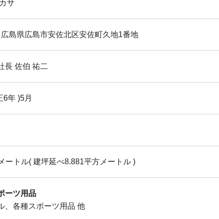
ミカサ
362 広島県広島市安佐北区安佐町久地1番地
長 佐伯 祐二
正6年 )5月
方メートル( 建坪延べ8.881平方メートル )
ポーツ用品
ル、各種スポーツ用品 他