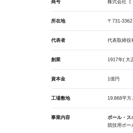
商号
株式会社 
所在地
〒731-3
代表者
代表取締役社
創業
1917年( 大
資本金
1億円
工場敷地
19.868平
事業内容
ボール・ス
競技用ボー