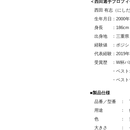
＜西田選手プロフィ
西田 有志（にしだ
生年月日：2000年
身長 ：186cm
出身地 ：三重県
経験値 ：ポジショ
代表経験：2019
受賞歴 ：W杯バレ
・ベストオポジ
・ベストサーバ
■製品仕様
品番／型番 ： T
用途 ： 健
色 ： 黄
大きさ ： 長さ（