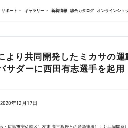
サポート
ギャラリー
新着情報
総合カタログ
オンラインショ
より共同開発したミカサの運動器具
バサダーに西田有志選手を起用
2020年12月17日
：広島市安佐南区）友末 亮三教授との産学連携により共同開発した運動