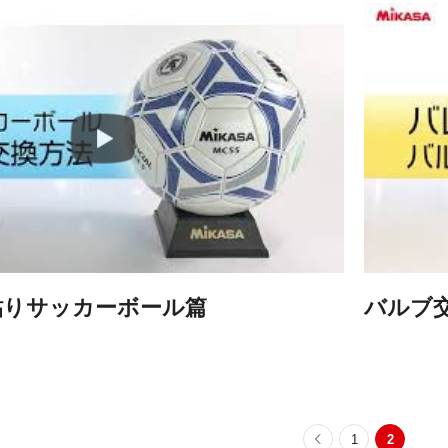
貼りサッカーボール篇
バルブ
1
2