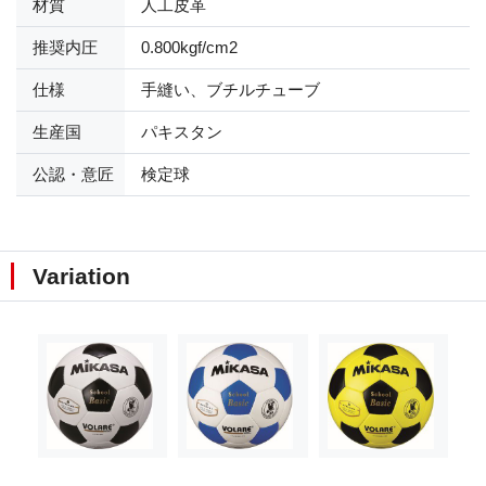
材質
人工皮革
推奨内圧
0.800kgf/cm2
仕様
手縫い、ブチルチューブ
生産国
パキスタン
公認・意匠
検定球
Variation