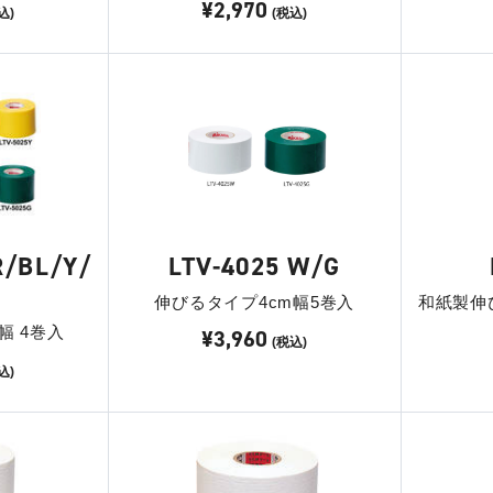
¥2,970
込)
(税込)
R/BL/Y/
LTV-4025 W/G
伸びるタイプ4cm幅5巻入
和紙製伸
幅 4巻入
¥3,960
(税込)
込)