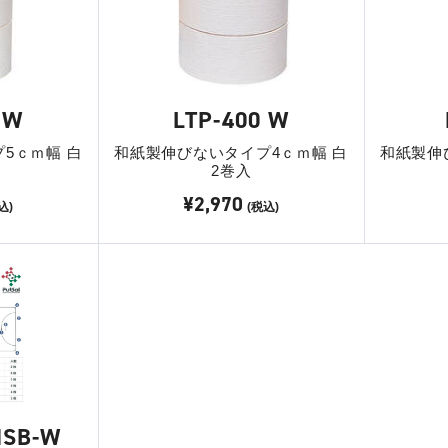
 W
LTP-400 W
5ｃｍ幅 白
和紙製伸びないタイプ4ｃｍ幅 白
和紙製伸
2巻入
¥2,970
込)
(税込)
MSB-W