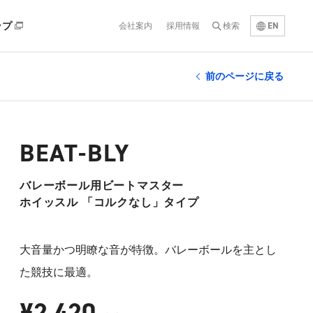
EN
ップ
会社案内
採用情報
検索
前のページに戻る
BEAT-BLY
バレーボール用ビートマスター
ホイッスル 「コルクなし」タイプ
大音量かつ明瞭な音が特徴。バレーボールを主とし
た競技に最適。
¥2,420