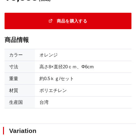
商品を購入する
商品情報
カラー
オレンジ
寸法
高さ8×直径20ｃｍ、Φ6cm
重量
約0.5ｋｇ/セット
材質
ポリエチレン
生産国
台湾
Variation